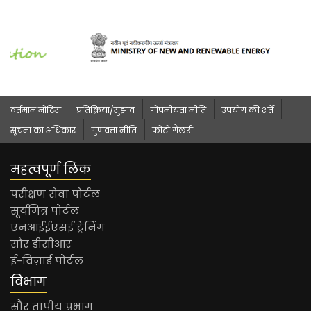
वर्तमान नोटिस
प्रतिक्रिया/सुझाव
गोपनीयता नीति
उपयोग की शर्तें
सूचना का अधिकार
गुणवत्ता नीति
फोटो गैलरी
महत्वपूर्ण लिंक
परीक्षण सेवा पोर्टल
सूर्यमित्र पोर्टल
एनआईईएसई ट्रेनिंग
सौर डीसीआर
ई-विज़ार्ड पोर्टल
विभाग
सौर तापीय प्रभाग