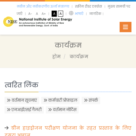
नवीन और नवीकरणीय ऊर्जा मंत्रालय
स्क्रीन रीडर एक्सेस
मुख्य सामग्री पर
जाएँ
A-
A
A+
A
A
भाषाएँ
नागरिक
Toggl
कार्यक्रम
होम
कार्यक्रम
त्वरित लिंक
वर्तमान सूचनाएं
कर्मचारी प्रोफ़ाइल
संपर्क
एनआईएसई गैलरी
वर्तमान नोटिस
ग्रीन हाइड्रोजन परीक्षण योजना के तहत प्रस्ताव के लिए
दूसरा आह्वान..