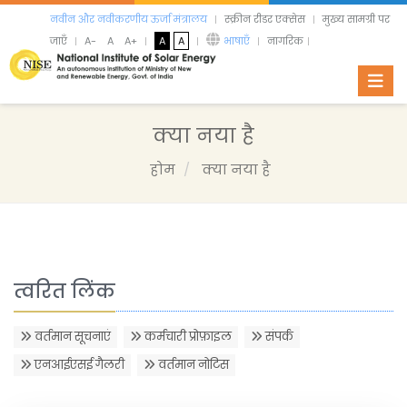
नवीन और नवीकरणीय ऊर्जा मंत्रालय
स्क्रीन रीडर एक्सेस
मुख्य सामग्री पर
जाएँ
A-
A
A+
A
A
भाषाएँ
नागरिक
Toggl
क्या नया है
होम
क्या नया है
त्वरित लिंक
वर्तमान सूचनाएं
कर्मचारी प्रोफ़ाइल
संपर्क
एनआईएसई गैलरी
वर्तमान नोटिस