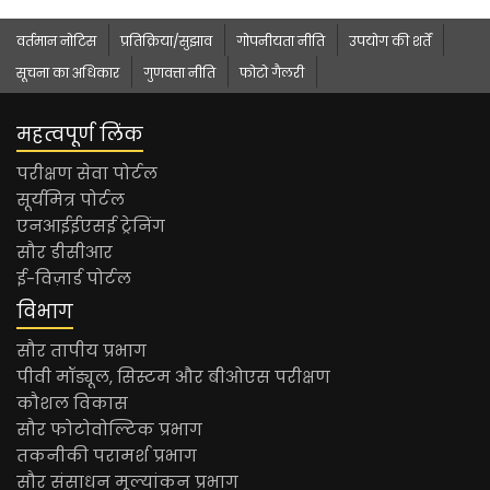
वर्तमान नोटिस
प्रतिक्रिया/सुझाव
गोपनीयता नीति
उपयोग की शर्तें
सूचना का अधिकार
गुणवत्ता नीति
फोटो गैलरी
महत्वपूर्ण लिंक
परीक्षण सेवा पोर्टल
सूर्यमित्र पोर्टल
एनआईईएसई ट्रेनिंग
सौर डीसीआर
ई-विज़ार्ड पोर्टल
विभाग
सौर तापीय प्रभाग
पीवी मॉड्यूल, सिस्टम और बीओएस परीक्षण
कौशल विकास
सौर फोटोवोल्टिक प्रभाग
तकनीकी परामर्श प्रभाग
सौर संसाधन मूल्यांकन प्रभाग