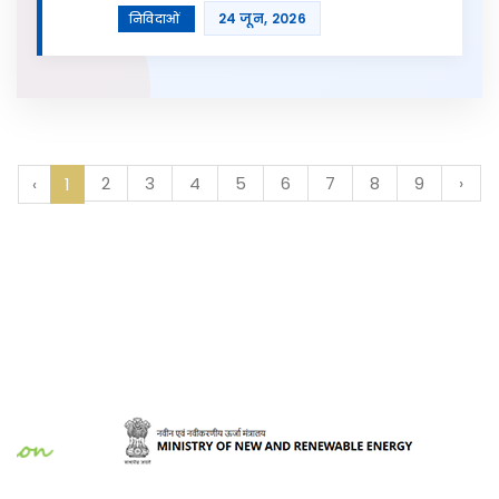
24 जून, 2026
निविदाओं
2
3
4
5
6
7
8
9
›
‹
1