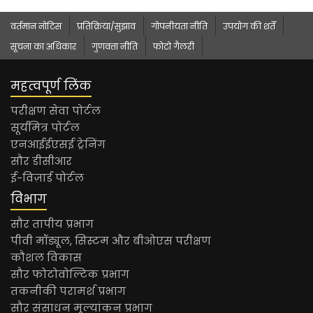
वर्तमान नोटिस
प्रतिक्रिया/सुझाव
गोपनीयता नीति
उपयोग की शर्तें
सूचना का अधिकार
गुणवत्ता नीति
फोटो गैलरी
महत्वपूर्ण लिंक
परीक्षण सेवा पोर्टल
सूर्यमित्र पोर्टल
एनआईईएसई ट्रेनिंग
सौर डीसीआर
ई-विज़ार्ड पोर्टल
विभाग
सौर तापीय प्रभाग
पीवी मॉड्यूल, सिस्टम और बीओएस परीक्षण
कौशल विकास
सौर फोटोवोल्टिक प्रभाग
तकनीकी परामर्श प्रभाग
सौर संसाधन मूल्यांकन प्रभाग