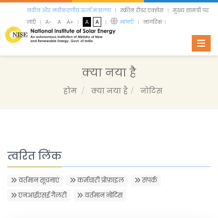
नवीन और नवीकरणीय ऊर्जा मंत्रालय
स्क्रीन रीडर एक्सेस
मुख्य सामग्री पर
जाएँ
A-
A
A+
A
A
भाषाएँ
नागरिक
Toggl
क्या नया है
होम
क्या नया है
नोटिस
त्वरित लिंक
वर्तमान सूचनाएं
कर्मचारी प्रोफ़ाइल
संपर्क
एनआईएसई गैलरी
वर्तमान नोटिस