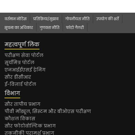
वर्तमान नोटिस
प्रतिक्रिया/सुझाव
गोपनीयता नीति
उपयोग की शर्तें
सूचना का अधिकार
गुणवत्ता नीति
फोटो गैलरी
महत्वपूर्ण लिंक
परीक्षण सेवा पोर्टल
सूर्यमित्र पोर्टल
एनआईईएसई ट्रेनिंग
सौर डीसीआर
ई-विज़ार्ड पोर्टल
विभाग
सौर तापीय प्रभाग
पीवी मॉड्यूल, सिस्टम और बीओएस परीक्षण
कौशल विकास
सौर फोटोवोल्टिक प्रभाग
तकनीकी परामर्श प्रभाग