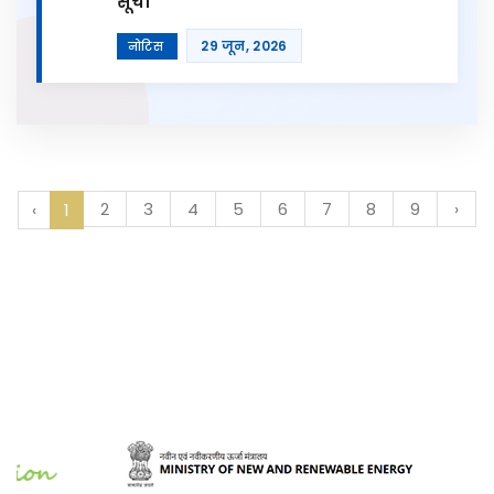
सूची
29 जून, 2026
नोटिस
2
3
4
5
6
7
8
9
›
‹
1