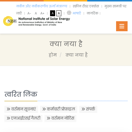
नवीन और नवीकरणीय ऊर्जा मंत्रालय
स्क्रीन रीडर एक्सेस
मुख्य सामग्री पर
जाएँ
A-
A
A+
A
A
भाषाएँ
नागरिक
Toggl
क्या नया है
होम
क्या नया है
त्वरित लिंक
वर्तमान सूचनाएं
कर्मचारी प्रोफ़ाइल
संपर्क
एनआईएसई गैलरी
वर्तमान नोटिस